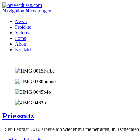
Navigation überspringen
News
Projekte
Videos
Fotos
About
Kontakt
Priessnitz
Seit Februar 2016 arbeite ich wieder mit meiner alten, in Tschechie
...mehr →
Priessnitz