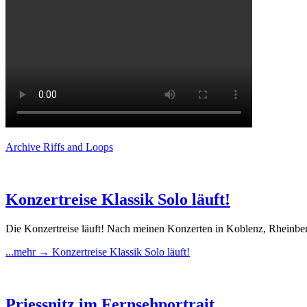
Archive Riffs and Loops
Konzertreise Klassik Solo läuft!
Die Konzertreise läuft! Nach meinen Konzerten in Koblenz, Rheinber
...mehr →
Konzertreise Klassik Solo läuft!
Priessnitz im Fernsehportrait